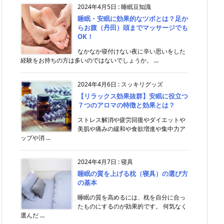
2024年4月5日
:
睡眠豆知識
睡眠・安眠に効果的なツボとは？足か
らお腹（丹田）頭までマッサージでも
OK！
なかなか寝付けない夜に辛い思いをした
経験をお持ちの方は多いのではないでしょうか。 ...
2024年4月6日
:
スッキリグッズ
【リラックス効果抜群】安眠に役立つ
７つのアロマの特徴と効果とは？
ストレス解消や疲労回復やダイエットや
美肌や痛みの緩和や食欲増進や集中力ア
ップや消 ...
2024年4月7日
:
寝具
睡眠の質を上げる枕（寝具）の選び方
の基本
睡眠の質を高めるには、枕を自分に合っ
たものにするのが効果的です。 何気なく
選んだ ...