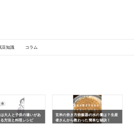
眠豆知識
コラム
服は大人と子供の違いがあ
玄米の炊き方炊飯器の水の量は？生産
なる方法と料理レシピ
者さんから教わった簡単な秘訣！