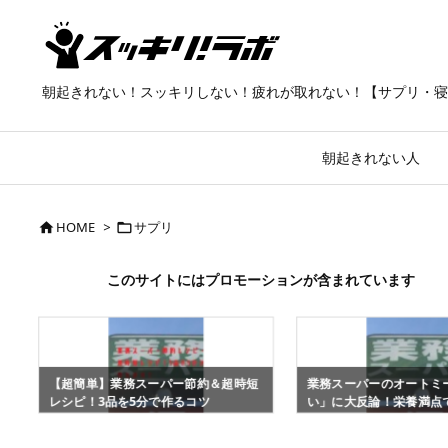
朝起きれない！スッキリしない！疲れが取れない！【サプリ・寝
朝起きれない人
HOME
>
サプリ


このサイトにはプロモーションが含まれています
？
【超簡単】業務スーパー節約＆超時短
業務スーパーのオートミ
レシピ！3品を5分で作るコツ
い」に大反論！栄養満点