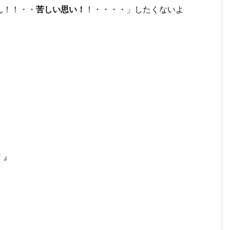
ん！！・・
苦しい思い！
！・・・・」したくないよ
！」