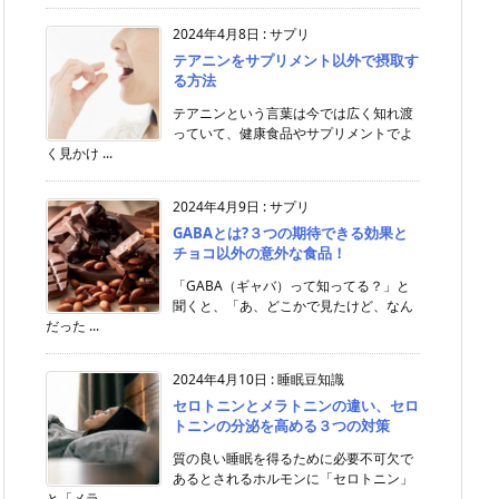
2024年4月8日
:
サプリ
テアニンをサプリメント以外で摂取す
る方法
テアニンという言葉は今では広く知れ渡
っていて、健康食品やサプリメントでよ
く見かけ ...
2024年4月9日
:
サプリ
GABAとは?３つの期待できる効果と
チョコ以外の意外な食品！
「GABA（ギャバ）って知ってる？」と
聞くと、「あ、どこかで見たけど、なん
だった ...
2024年4月10日
:
睡眠豆知識
セロトニンとメラトニンの違い、セロ
トニンの分泌を高める３つの対策
質の良い睡眠を得るために必要不可欠で
あるとされるホルモンに「セロトニン」
と「メラ ...