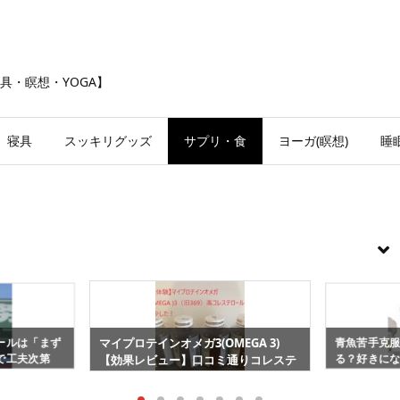
具・瞑想・YOGA】
寝具
スッキリグッズ
サプリ・食
ヨーガ(瞑想)
睡
ールは「まず
青魚苦手克
マイプロテインオメガ3(OMEGA 3)
で工夫次第
る？好きに
【効果レビュー】口コミ通りコレステ
ロール値減少！