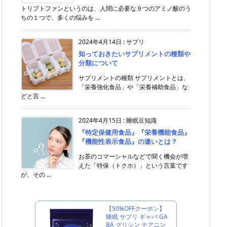
トリプトファンというのは、人間に必要な９つのアミノ酸のう
ちの１つで、多くの悩みを ...
2024年4月14日
:
サプリ
知っておきたいサプリメントの種類や
分類について
サプリメントの種類 サプリメントとは、
「栄養強化食品」や「栄養補助食品」な
どと言 ...
2024年4月15日
:
睡眠豆知識
『特定保健用食品』『栄養機能食品』
『機能性表示食品』の違いとは？
お茶のコマーシャルなどで聞く機会が増
えた「特保（トクホ）」という言葉です
が、その ...
【50%OFFクーポン】
睡眠 サプリ ギャバ GA
BA グリシン テアニン