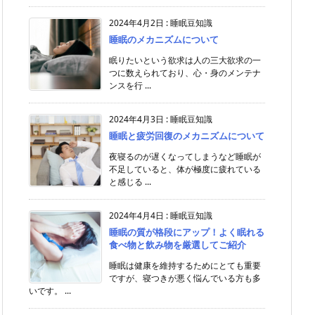
2024年4月2日
:
睡眠豆知識
睡眠のメカニズムについて
眠りたいという欲求は人の三大欲求の一
つに数えられており、心・身のメンテナ
ンスを行 ...
2024年4月3日
:
睡眠豆知識
睡眠と疲労回復のメカニズムについて
夜寝るのが遅くなってしまうなど睡眠が
不足していると、体が極度に疲れている
と感じる ...
2024年4月4日
:
睡眠豆知識
睡眠の質が格段にアップ！よく眠れる
食べ物と飲み物を厳選してご紹介
睡眠は健康を維持するためにとても重要
ですが、寝つきが悪く悩んでいる方も多
いです。 ...