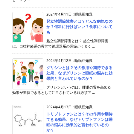
2024年4月11日
:
睡眠豆知識
起立性調節障害とは？どんな病気なの
か？何科に行けばいい？食事について
も
起立性調節障害とは？ 起立性調節障害
は、自律神経系の異常で循環器系の調節がうまく ...
2024年4月12日
:
睡眠豆知識
グリシンとは？その作用や期待できる
効果、なぜグリシンは睡眠の悩みに効
果的と言われているのか？
グリシンというのは、睡眠の質を高める
効果が期待できるとして注目されている非必須ア ...
2024年4月13日
:
睡眠豆知識
トリプトファンとは？その作用や期待
できる効果、なぜトリプトファンは睡
眠の悩みに効果的と言われているの
か？