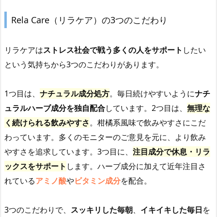
Rela Care（リラケア）の3つのこだわり
リラケアは
ストレス社会で戦う
多くの人をサポート
したい
という気持ちから3つのこだわりがあります。
1つ目は、
ナチュラル成分処方
。毎日続けやすいように
ナチ
ュラルハーブ成分を独自配合
しています。2つ目は、
無理な
く続けられる飲みやすさ
。柑橘系風味で飲みやすさにこだ
わっています。多くのモニターのご意見を元に、より飲み
やすさを追求しています。3つ目に、
注目成分で休息・リラ
ックスをサポート
します。ハーブ成分に加えて近年注目さ
れている
アミノ酸
や
ビタミン成分
を配合。
3つのこだわりで、
スッキリした毎朝
、
イキイキした毎日
を