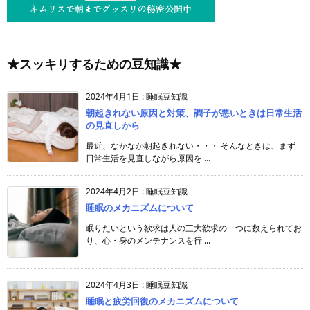
★スッキリするための豆知識★
2024年4月1日
:
睡眠豆知識
朝起きれない原因と対策、調子が悪いときは日常生活
の見直しから
最近、なかなか朝起きれない・・・ そんなときは、まず
日常生活を見直しながら原因を ...
2024年4月2日
:
睡眠豆知識
睡眠のメカニズムについて
眠りたいという欲求は人の三大欲求の一つに数えられてお
り、心・身のメンテナンスを行 ...
2024年4月3日
:
睡眠豆知識
睡眠と疲労回復のメカニズムについて