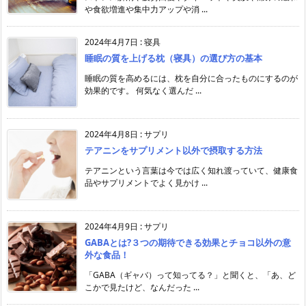
や食欲増進や集中力アップや消 ...
2024年4月7日
:
寝具
睡眠の質を上げる枕（寝具）の選び方の基本
睡眠の質を高めるには、枕を自分に合ったものにするのが
効果的です。 何気なく選んだ ...
2024年4月8日
:
サプリ
テアニンをサプリメント以外で摂取する方法
テアニンという言葉は今では広く知れ渡っていて、健康食
品やサプリメントでよく見かけ ...
2024年4月9日
:
サプリ
GABAとは?３つの期待できる効果とチョコ以外の意
外な食品！
「GABA（ギャバ）って知ってる？」と聞くと、「あ、ど
こかで見たけど、なんだった ...