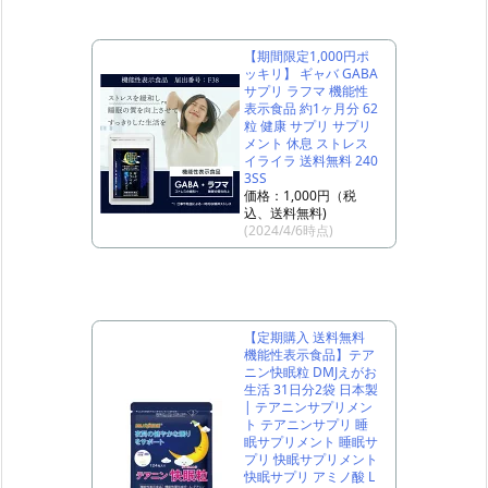
【期間限定1,000円ポ
ッキリ】 ギャバ GABA
サプリ ラフマ 機能性
表示食品 約1ヶ月分 62
粒 健康 サプリ サプリ
メント 休息 ストレス
イライラ 送料無料 240
3SS
価格：1,000円（税
込、送料無料)
(2024/4/6時点)
【定期購入 送料無料
機能性表示食品】テア
ニン快眠粒 DMJえがお
生活 31日分2袋 日本製
| テアニンサプリメン
ト テアニンサプリ 睡
眠サプリメント 睡眠サ
プリ 快眠サプリメント
快眠サプリ アミノ酸 L