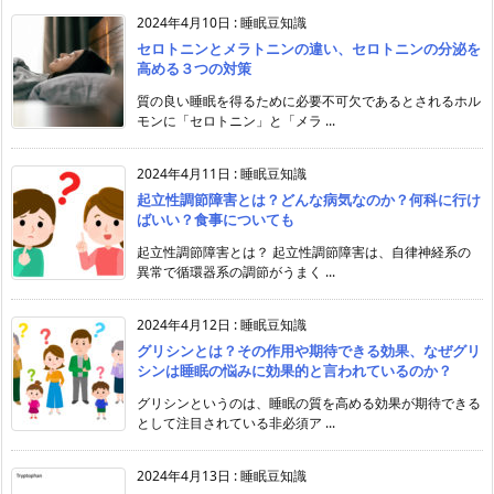
2024年4月10日
:
睡眠豆知識
セロトニンとメラトニンの違い、セロトニンの分泌を
高める３つの対策
質の良い睡眠を得るために必要不可欠であるとされるホル
モンに「セロトニン」と「メラ ...
2024年4月11日
:
睡眠豆知識
起立性調節障害とは？どんな病気なのか？何科に行け
ばいい？食事についても
起立性調節障害とは？ 起立性調節障害は、自律神経系の
異常で循環器系の調節がうまく ...
2024年4月12日
:
睡眠豆知識
グリシンとは？その作用や期待できる効果、なぜグリ
シンは睡眠の悩みに効果的と言われているのか？
グリシンというのは、睡眠の質を高める効果が期待できる
として注目されている非必須ア ...
2024年4月13日
:
睡眠豆知識