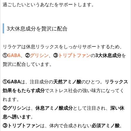
過ごしたいというあなたをサポートします。
3大休息成分を贅沢に配合
リラケアは休息リラックスをしっかりサポートするため、
①
GABA
、
②
グリシン
、
③
トリプトファン
の
3大休息成分
を
贅沢に配合しています。
①GABA
は、注目成分の
天然アミノ酸
のひとつ。
リラックス
効果
をもたらす成分
でストレス社会の強い味方になってく
れます。
②グリシン
は、
休息アミノ酸成分
として注目され、
深い休
息
へ誘います
。
③トリプトファン
は、体内で合成されない
必須アミノ酸
。