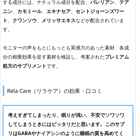
する成分には、ナチュラル成分を配合。
バレリアン
、
テア
ニン
、
カモミール
、
エキナセア
、
セントジョーンズワー
ト
、
クワンソウ
、
メリッサエキス
などが配合されていま
す。
モニターの声をもとにもっとも実感力のあった素材、各成
分の相乗効果を促す素材を検証し、考案された
プレミアム
処方のサプリメント
です。
Rela Care（リラケア）の効果・口コミ
考えすぎてしまったり、眠りが浅い、不安でソワソワ
してしまう
ときにはピッタリだと思います。このサプ
リはGABAやナイアシンのように睡眠の質を高めてく