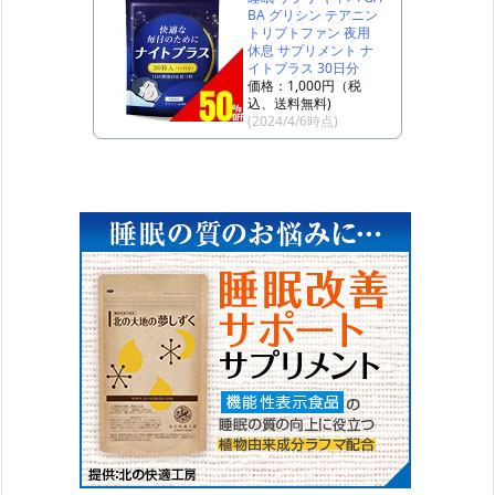
BA グリシン テアニン
トリプトファン 夜用
休息 サプリメント ナ
イトプラス 30日分
価格：1,000円（税
込、送料無料)
(2024/4/6時点)