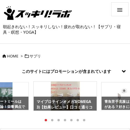

朝起きれない！スッキリしない！疲れが取れない！【サプリ・寝
具・瞑想・YOGA】
HOME
>
サプリ


このサイトにはプロモーションが含まれています
オートミールは
青魚苦手克服は
マイプロテインオメガ3(OMEGA
反論！栄養満点で
がある？好きに
3)【効果レビュー】口コミ通りコ
シピ
レステロール値減少！