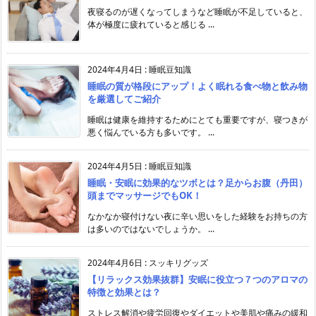
夜寝るのが遅くなってしまうなど睡眠が不足していると、
体が極度に疲れていると感じる ...
2024年4月4日
:
睡眠豆知識
睡眠の質が格段にアップ！よく眠れる食べ物と飲み物
を厳選してご紹介
睡眠は健康を維持するためにとても重要ですが、寝つきが
悪く悩んでいる方も多いです。 ...
2024年4月5日
:
睡眠豆知識
睡眠・安眠に効果的なツボとは？足からお腹（丹田）
頭までマッサージでもOK！
なかなか寝付けない夜に辛い思いをした経験をお持ちの方
は多いのではないでしょうか。 ...
2024年4月6日
:
スッキリグッズ
【リラックス効果抜群】安眠に役立つ７つのアロマの
特徴と効果とは？
ストレス解消や疲労回復やダイエットや美肌や痛みの緩和